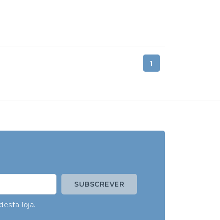
1
esta loja.