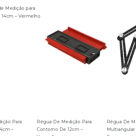
ição Para 
Régua De Medição Para 
Régua De Me
4cm – 
Contorno De 12cm – 
Multiangular