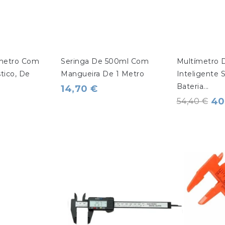
metro Com 
Seringa De 500ml Com 
Multímetro D
tico, De 
Mangueira De 1 Metro
Inteligente 
Bateria...
14,70 €
40
54,40 €