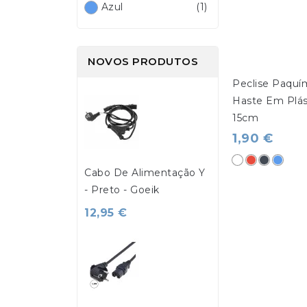
Azul
(1)
NOVOS PRODUTOS
Peclise Paquí
Haste Em Plás
15cm
1,90 €
Branco
Vermelho
Preto
Azul
Cabo De Alimentação Y
- Preto - Goeik
12,95 €