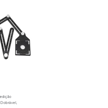
dição 
 Dobrável, 