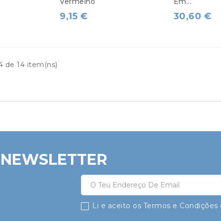
Vermelho
Em...
9,15 €
30,60 €
4 de 14 item(ns)
 NEWSLETTER
Li e aceito os Termos e Condições d