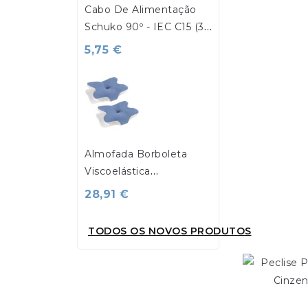
Cabo De Alimentação
Schuko 90º - IEC C15 (3
Pinos) Fêmea 1.8mt -
5,75 €
Preto - Goeik
Almofada Borboleta
Viscoelástica
60x40x13cm - Goeik
28,91 €
TODOS OS NOVOS PRODUTOS