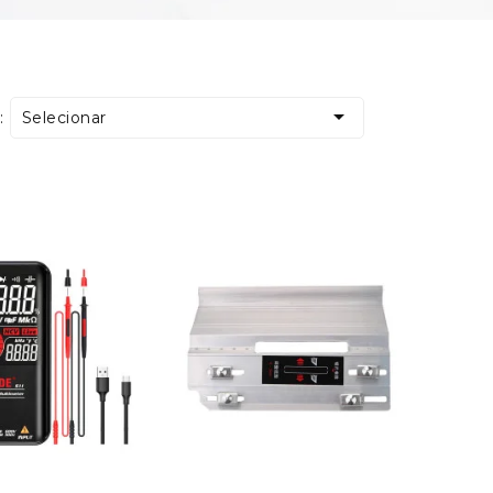

Selecionar
: