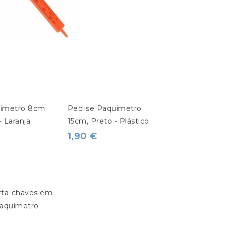
uímetro 8cm 
Peclise Paquímetro 
- Laranja
15cm, Preto - Plástico
1,90 €