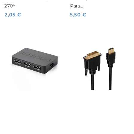
270º
Para...
2,05 €
5,50 €