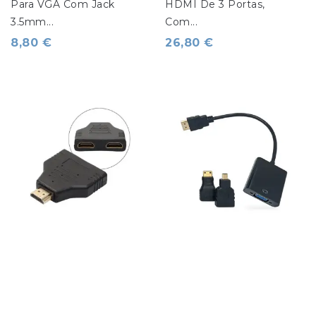
Para VGA Com Jack 
HDMI De 3 Portas, 
3.5mm...
Com...
8,80 €
26,80 €