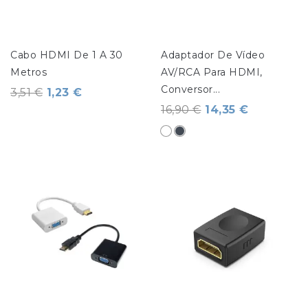
Cabo HDMI De 1 A 30 
Adaptador De Vídeo 
Metros
AV/RCA Para HDMI, 
Conversor...
3,51 €
1,23 €
16,90 €
14,35 €
Branco
Preto